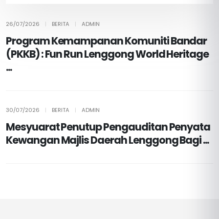
26/07/2026
|
BERITA
|
ADMIN
Program Kemampanan Komuniti Bandar
(PKKB) : Fun Run Lenggong World Heritage
...
30/07/2026
|
BERITA
|
ADMIN
Mesyuarat Penutup Pengauditan Penyata
Kewangan Majlis Daerah Lenggong Bagi ...