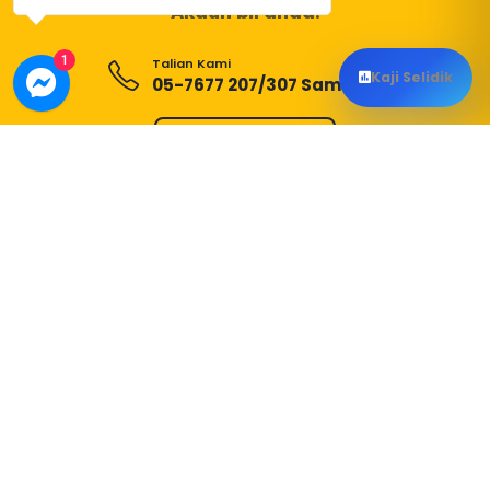
Akaun bil anda.
1
Talian Kami
Kaji Selidik
05-7677 207/307 Samb. 106
Lebih Lanjut