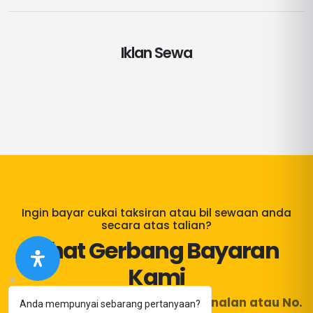
Iklan Sewa
Ingin bayar cukai taksiran atau bil sewaan anda
secara atas talian?
Lihat Gerbang Bayaran
Kami
Hanya masukkan No. Kad Pengenalan atau No.
Anda mempunyai sebarang pertanyaan?