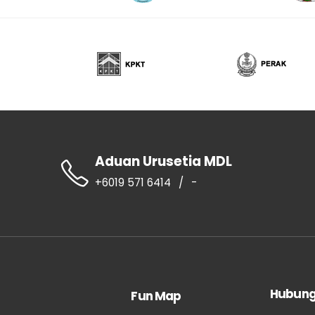
Aduan Urusetia MDL
+6019 571 6414
/
-
Hubung
Fun Map