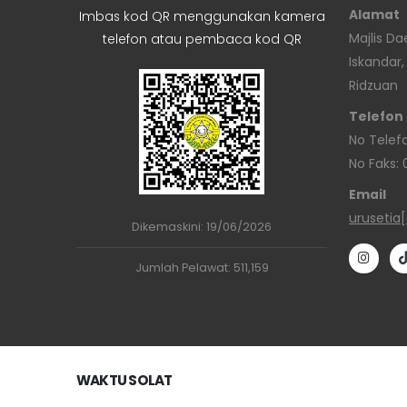
Alamat
Imbas kod QR menggunakan kamera
Majlis D
telefon atau pembaca kod QR
Iskandar,
Ridzuan
Telefon
No Telef
No Faks:
Email
urusetia
Dikemaskini
:
19/06/2026
Jumlah Pelawat
:
511,159
WAKTU SOLAT