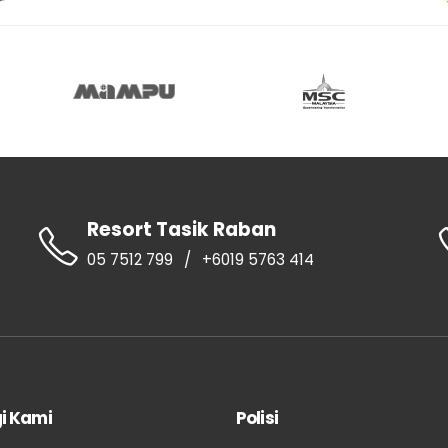
Resort Tasik Raban
05 7512 799
/
+6019 5763 414
i Kami
Polisi