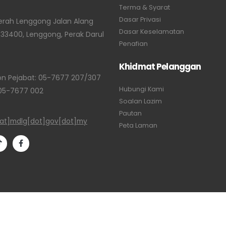
Terma & Syarat
Dasar Privasi
aerah Lenggong Jalan Alang
Dasar Keselamatan
 33400, Lenggong, Perak Darul
Penafian
Khidmat Pelanggan
on Pejabat: 05-7677 207/307
Hubungi Kami
 05-7677 002
Soalan Lazim
Pautan
[at]mdlg[dot]gov[dot]my
Peta Laman